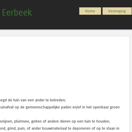
g Eerbeek
Spring naar inhoud
Home
Vereniging
Menu
egd de tuin van een ander te betreden;
f tuinafval op de gemeenschappelijke paden en/of in het openbaar groen
;
konijnen, pluimvee, geiten of andere dieren op een tuin te houden;
nd, grind, puin, of ander bouwmateriaal te deponeren of op te slaan in