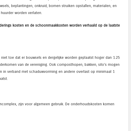
uwsels, beplantingen, onkruid, bomen struiken opstallen, materialen, en
 huurder worden verlaten.
rwijderings kosten en de schoonmaakkosten worden verhaald op de laatste
niet toe dat er bouwsels en dergelijke worden geplaatst hoger dan 1.25
onderkomen van de vereniging. Ook composthopen, bakken, silo’s mogen
eten in verband met schaduwvorming en andere overlast op minimaal 1
atst.
incomplex, zijn voor algemeen gebruik. De onderhoudskosten komen