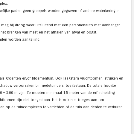
plex;
lijke paden geen greppels worden gegraven of andere waterkeringen
mag bij droog weer uitsluitend met een personenauto met aanhanger
het brengen van mest en het afhalen van afval en oogst.
den worden aangelijnd.
als groenten en/of bloementuin. Ook laagstam vruchtbomen, struiken en
 schaduw veroorzaken bij medetuinders, toegestaan. De totale hoogte
 – 3.00 m zijn. Ze moeten minimaal 1.5 meter van de erf scheiding
tbomen zijn niet toegestaan. Het is ook niet toegestaan om
en op de tuincomplexen te verrichten of de tuin aan derden te verhuren