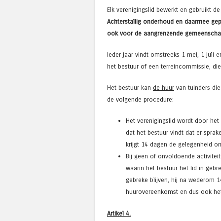
Elk verenigingslid bewerkt en gebruikt de
Achterstallig onderhoud en daarmee gepa
ook voor de aangrenzende gemeenschapp
Ieder jaar vindt omstreeks 1 mei, 1 jul
het bestuur of een terreincommissie, die
Het bestuur kan
de huur
van tuinders die 
de volgende procedure:
Het verenigingslid wordt door het
dat het bestuur vindt dat er sprak
krijgt 14 dagen de gelegenheid o
Bij geen of onvoldoende activitei
waarin het bestuur het lid in gebre
gebreke blijven, hij na wederom 1
huurovereenkomst en dus ook het
Artikel 4.