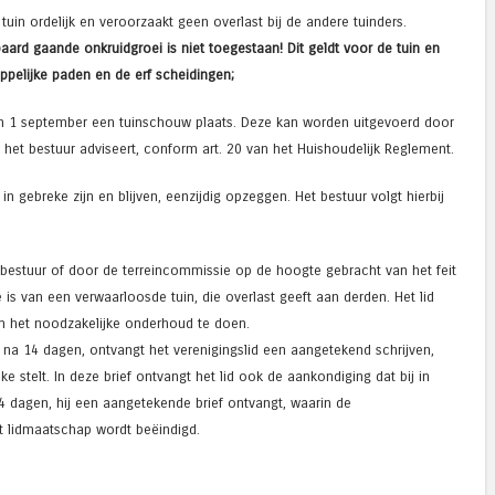
 tuin ordelijk en veroorzaakt geen overlast bij de andere tuinders.
ard gaande onkruidgroei is niet toegestaan! Dit geldt voor de tuin en
elijke paden en de erf scheidingen;
i en 1 september een tuinschouw plaats. Deze kan worden uitgevoerd door
 het bestuur adviseert, conform art. 20 van het Huishoudelijk Reglement.
in gebreke zijn en blijven, eenzijdig opzeggen. Het bestuur volgt hierbij
 bestuur of door de terreincommissie op de hoogte gebracht van het feit
e is van een verwaarloosde tuin, die overlast geeft aan derden. Het lid
m het noodzakelijke onderhoud te doen.
t na 14 dagen, ontvangt het verenigingslid een aangetekend schrijven,
ke stelt. In deze brief ontvangt het lid ook de aankondiging dat bij in
4 dagen, hij een aangetekende brief ontvangt, waarin de
 lidmaatschap wordt beëindigd.