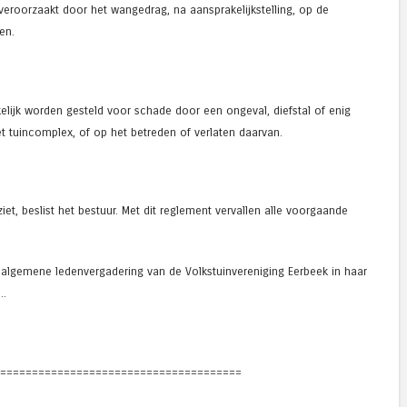
veroorzaakt door het wangedrag, na aansprakelijkstelling, op de
en.
elijk worden gesteld voor schade door een ongeval, diefstal of enig
het tuincomplex, of op het betreden of verlaten daarvan.
ziet, beslist het bestuur. Met dit reglement vervallen alle voorgaande
e algemene ledenvergadering van de Volkstuinvereniging Eerbeek in haar
.
======================================