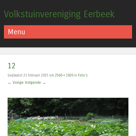
Volkstuinvereniging Eerbeek
Menu
Spring naar inhoud
12
Geplaatst
21 februari 2025
om
2560 × 1920
in
Foto’s
← Vorige
Volgende →