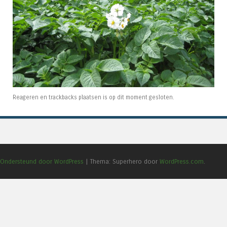
Reageren en trackbacks plaatsen is op dit moment gesloten.
Ondersteund door WordPress
|
Thema: Superhero door
WordPress.com
.