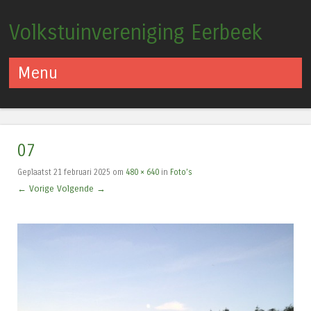
Volkstuinvereniging Eerbeek
Menu
Spring naar inhoud
07
Geplaatst
21 februari 2025
om
480 × 640
in
Foto’s
← Vorige
Volgende →